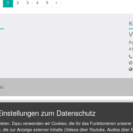
orherige
Nächste
1
2
3
4
5
eite
Seite
K
V
Pa
4
kt
Einstellungen zum Datenschutz
ieten. Dazu verwenden wir Cookies, die für das Funktionieren unserer
die zur Anzeige externer Inhalte (Videos über Youtube, Audios über S