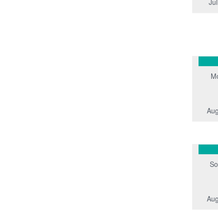
Jul
M
Aug
So
Aug