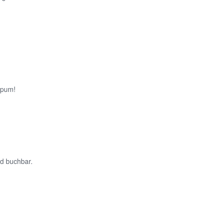
ppum!
nd buchbar.